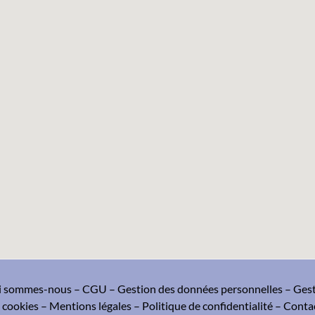
i sommes-nous
–
CGU
–
Gestion des données personnelles
–
Ges
 cookies
–
Mentions légales
–
Politique de confidentialité
–
Conta